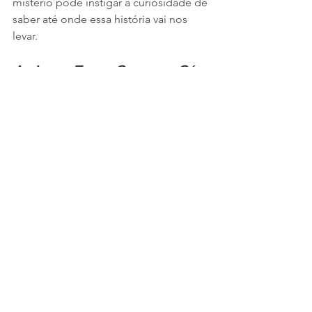
mistério pode instigar a curiosidade de 
saber até onde essa história vai nos 
levar.
Assim na Terra, Como no Céu 
e muitos outros filmes fazem 
parte do XVII Fantaspoa, 
totalmente online e gratuito, 
disponível na plataforma 
Wurlak
.