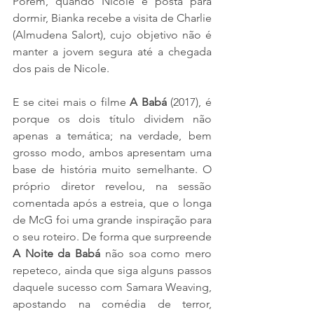
Porém, quando Nicole é posta para 
dormir, Bianka recebe a visita de Charlie 
(Almudena Salort), cujo objetivo não é 
manter a jovem segura até a chegada 
dos pais de Nicole.
E se citei mais o filme 
A Babá
 (2017), é 
porque os dois título dividem não 
apenas a temática; na verdade, bem 
grosso modo, ambos apresentam uma 
base de história muito semelhante. O 
próprio diretor revelou, na sessão 
comentada após a estreia, que o longa 
de McG foi uma grande inspiração para 
o seu roteiro. De forma que surpreende 
A Noite da Babá
 não soa como mero 
repeteco, ainda que siga alguns passos 
daquele sucesso com Samara Weaving, 
apostando na comédia de terror, 