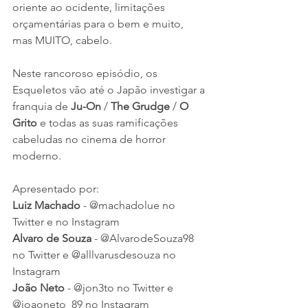
oriente ao ocidente, limitações 
orçamentárias para o bem e muito, 
mas MUITO, cabelo.
Neste rancoroso episódio, os 
Esqueletos vão até o Japão investigar a 
franquia de 
Ju-On
 / 
The Grudge 
/ 
O 
Grito
 e todas as suas ramificações 
cabeludas no cinema de horror 
moderno.
Apresentado por:
Luiz Machado
 - @machadolue no 
Twitter e no Instagram
Alvaro de Souza
 - @AlvarodeSouza98 
no Twitter e @alllvarusdesouza no 
Instagram
João Neto
 - @jon3to no Twitter e 
@joaoneto_89 no Instagram