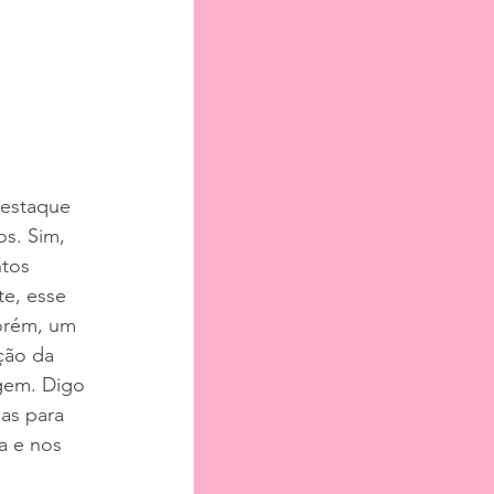
destaque 
s. Sim, 
tos 
e, esse 
Porém, um 
ção da 
gem. Digo 
das para 
a e nos 
 