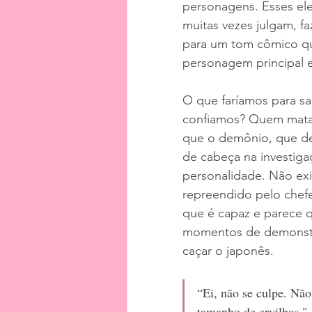
personagens. Esses el
muitas vezes julgam, f
para um tom cômico qu
personagem principal 
O que faríamos para s
confiamos? Quem matar
que o demônio, que dev
de cabeça na investig
personalidade. Não exi
repreendido pelo chefe,
que é capaz e parece qu
momentos de demonstraç
caçar o japonês. 
“Ei, não se culpe. Nã
tamanho de ervilhas."