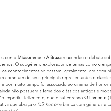
mes como 
Midsommar 
e 
A Bruxa
 reacendeu o debate sob
ernos. O subgênero explorador de temas como crenças, 
nde os acontecimentos se passam, geralmente, em comun
em como um de seus principais representantes o clássic
3) e por muito tempo foi associado ao cinema de horror 
s ainda não possuem a fama dos clássicos antigos e mod
não impediu, felizmente, que o sul-coreano 
O Lamento
 (
ativa que abraça o 
folk horror
 e brinca com gêneros e c