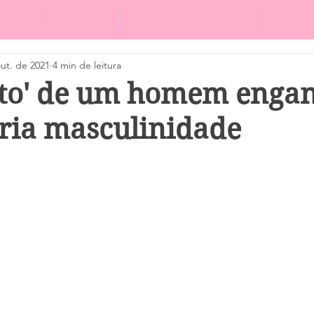
eviews
Especiais
Literatura
Equipe
Sobre
ut. de 2021
4 min de leitura
to' de um homem enga
ria masculinidade