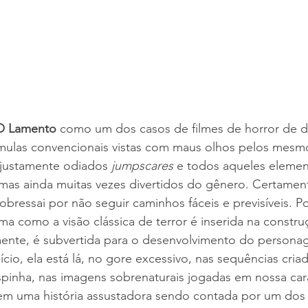
O Lamento
 como um dos casos de filmes de horror de 
mulas convencionais vistas com maus olhos pelos mesmo
njustamente odiados 
jumpscares 
e todos aqueles elemen
 mas ainda muitas vezes divertidos do gênero. Certament
obressai por não seguir caminhos fáceis e previsíveis. 
rma como a visão clássica de terror é inserida na constru
mente, é subvertida para o desenvolvimento do persona
ício, ela está lá, no gore excessivo, nas sequências cria
spinha, nas imagens sobrenaturais jogadas em nossa car
em uma história assustadora sendo contada por um dos