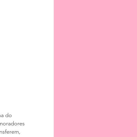
ha do 
 moradores 
nsferem, 