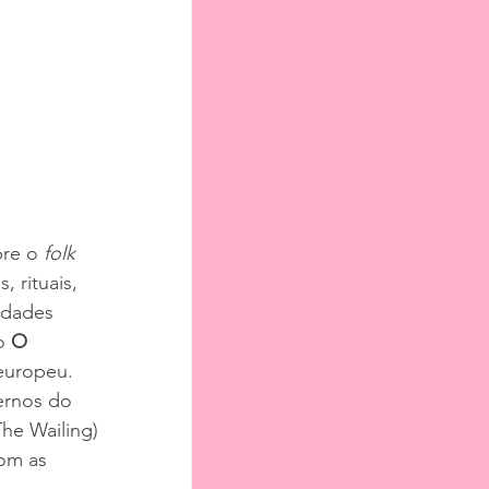
re o 
folk 
rituais, 
idades 
o 
O 
europeu. 
ernos do 
The Wailing) 
om as 