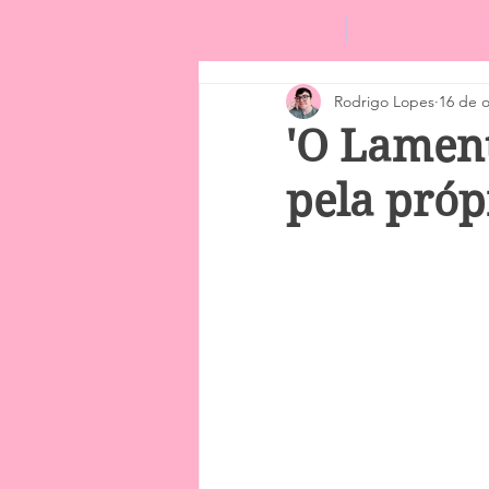
Página Inicial
Podcast
R
Rodrigo Lopes
16 de o
'O Lamen
pela próp