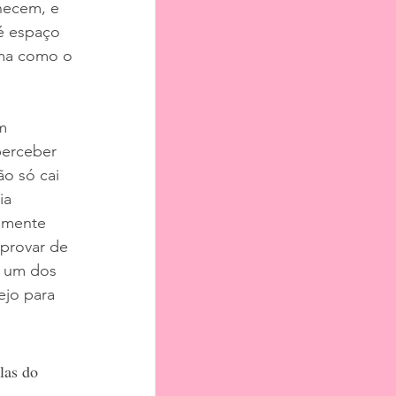
hecem, e 
é espaço 
ma como o 
m 
perceber 
o só cai 
ia 
emente 
 provar de 
m um dos 
jo para 
las do 