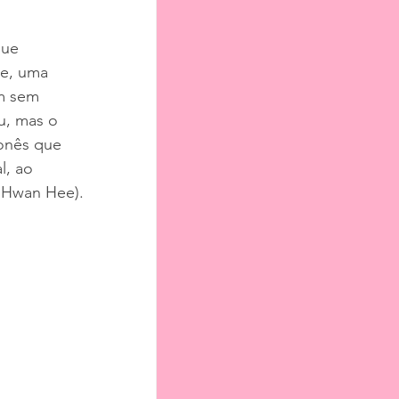
que 
e, uma 
m sem 
, mas o 
onês que 
l, ao 
m Hwan Hee).