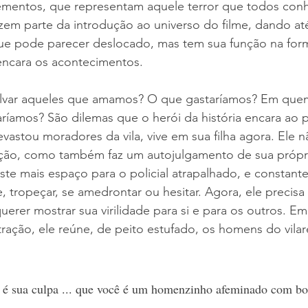
ementos, que representam aquele terror que todos con
azem parte da introdução ao universo do filme, dando at
e pode parecer deslocado, mas tem sua função na for
encara os acontecimentos.
alvar aqueles que amamos? O que gastaríamos? Em que
íamos? São dilemas que o herói da história encara ao 
astou moradores da vila, vive em sua filha agora. Ele nã
ação, como também faz um autojulgamento de sua própr
ste mais espaço para o policial atrapalhado, e constant
 tropeçar, se amedrontar ou hesitar. Agora, ele precisa
erer mostrar sua virilidade para si e para os outros. E
ão, ele reúne, de peito estufado, os homens do vilare
o é sua culpa ... que você é um homenzinho afeminado com bo