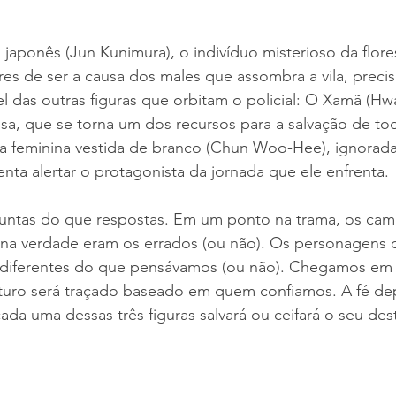
japonês (Jun Kunimura), o indivíduo misterioso da flore
s de ser a causa dos males que assombra a vila, preci
l das outras figuras que orbitam o policial: O Xamã (H
sa, que se torna um dos recursos para a salvação de to
a feminina vestida de branco (Chun Woo-Hee), ignorada
nta alertar o protagonista da jornada que ele enfrenta. 
guntas do que respostas. Em um ponto na trama, os cam
 na verdade eram os errados (ou não). Os personagens 
diferentes do que pensávamos (ou não). Chegamos em
uturo será traçado baseado em quem confiamos. A fé de
da uma dessas três figuras salvará ou ceifará o seu des