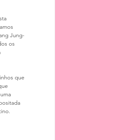
sta 
samos 
wang Jung-
dos os 
 
inhos que 
que 
 uma 
positada 
tino.