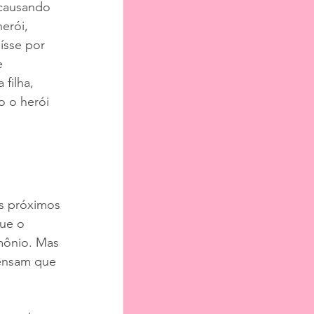
causando 
erói, 
ísse por 
e 
filha, 
 o herói 
s próximos 
ue o 
mônio. Mas 
ensam que 