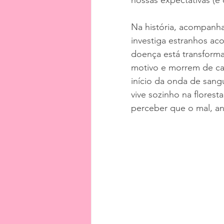
nossas expectativas (e 
Na história, acompanh
investiga estranhos a
doença está transform
motivo e morrem de c
início da onda de sang
vive sozinho na florest
perceber que o mal, an