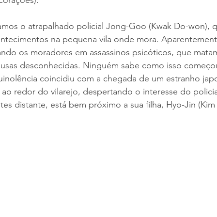
corações). 
amos o atrapalhado policial Jong-Goo (Kwak Do-won), 
contecimentos na pequena vila onde mora. Aparentement
ando os moradores em assassinos psicóticos, que mata
ausas desconhecidas. Ninguém sabe como isso começou
uinolência coincidiu com a chegada de um estranho jap
a ao redor do vilarejo, despertando o interesse do policia
tes distante, está bem próximo a sua filha, Hyo-Jin (Ki