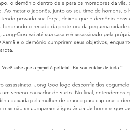
po, o demônio dentro dele para os moradores da vila, 
. Ao matar o japonês, junto ao seu time de homens, o h
e tendo provado sua força, deixou que o demônio possu
. Ignorando o recado da protetora da pequena cidade 
 Jong-Goo vai até sua casa e é assassinado pela própria 
O Xamã e o demônio cumpriram seus objetivos, enquanto
arota.
Você sabe que o papai é policial. Eu vou cuidar de tudo.”
iro assassinato, Jong-Goo logo desconfia dos cogumelo
o um veneno causador do surto. No final, entendemos q
lha deixada pela mulher de branco para capturar o de
 armas não se comparam à ignorância de homens que p