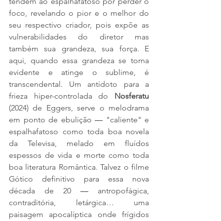
tendem ao espalhafatoso por perder o 
foco, revelando o pior e o melhor do 
seu respectivo criador, pois expõe as 
vulnerabilidades do diretor mas 
também sua grandeza, sua força. E 
aqui, quando essa grandeza se torna 
evidente e atinge o sublime, é 
transcendental. Um antídoto para a 
frieza hiper-controlada do 
Nosferatu 
(2024) de Eggers, serve o melodrama 
em ponto de ebulição 
—
 "caliente" e 
espalhafatoso como toda boa novela 
da Televisa, melado em fluídos 
espessos de vida e morte como toda 
boa literatura Romântica. Talvez o filme 
Gótico definitivo para essa nova 
década de 20 
—
 antropofágica, 
contraditória, letárgica… uma 
paisagem apocalíptica onde frígidos 