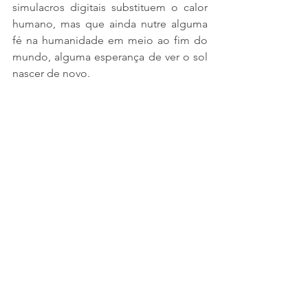
simulacros digitais substituem o calor 
humano, mas que ainda nutre alguma 
fé na humanidade em meio ao fim do 
mundo, alguma esperança de ver o sol 
nascer de novo.
reviews
review
artigos
artigo
Frankenstein
Guillermo Del Toro
Netflix
Mary Shelley
gótico
Reviews
Artigos