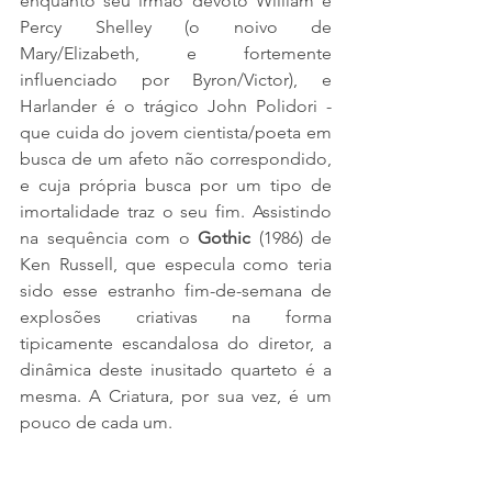
enquanto seu irmão devoto William é 
Percy Shelley (o noivo de 
Mary/Elizabeth, e fortemente 
influenciado por Byron/Victor), e 
Harlander é o trágico John Polidori - 
que cuida do jovem cientista/poeta em 
busca de um afeto não correspondido, 
e cuja própria busca por um tipo de 
imortalidade traz o seu fim. Assistindo 
na sequência com o 
Gothic 
(1986) de 
Ken Russell, que especula como teria 
sido esse estranho fim-de-semana de 
explosões criativas na forma 
tipicamente escandalosa do diretor, a 
dinâmica deste inusitado quarteto é a 
mesma. A Criatura, por sua vez, é um 
pouco de cada um. 