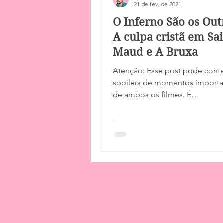
21 de fev. de 2021
O Inferno São os Out
A culpa cristã em Sai
Maud e A Bruxa
Atenção: Esse post pode cont
spoilers de momentos importa
de ambos os filmes. É
recomendado ter assistido am
antes da leitura....