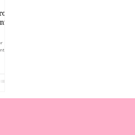
ros:
nt
er
ntes
bos