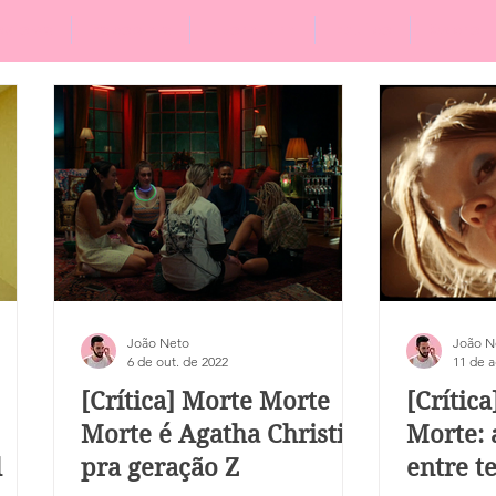
eviews
Especiais
Literatura
Equipe
Sobre
João Neto
João N
6 de out. de 2022
11 de a
[Crítica] Morte Morte
[Crític
Morte é Agatha Christie
Morte: 
l
pra geração Z
entre t