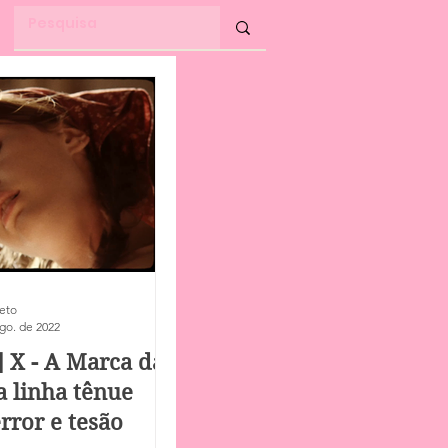
eto
go. de 2022
a] X - A Marca da
a linha tênue
error e tesão