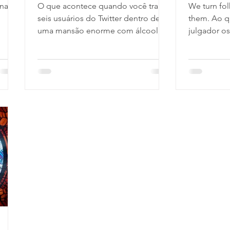
inares
O que acontece quando você tranca
We turn fol
seis usuários do Twitter dentro de
them. Ao q
uma mansão enorme com álcool,
julgador os
drogas e um cadáver? Morte
namorado a
Morte...
está...