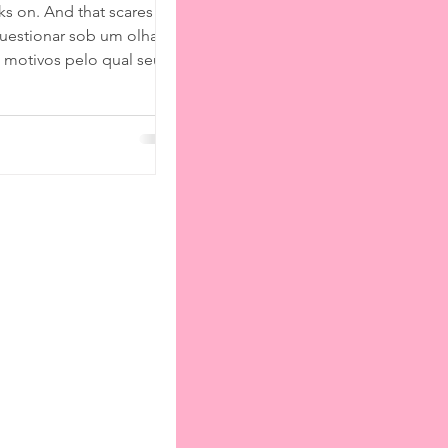
ks on. And that scares
uestionar sob um olhar
 motivos pelo qual seu
spirante a cineasta