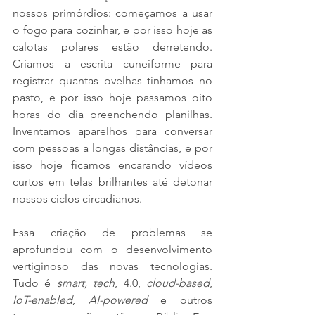
nossos primórdios: começamos a usar 
o fogo para cozinhar, e por isso hoje as 
calotas polares estão derretendo. 
Criamos a escrita cuneiforme para 
registrar quantas ovelhas tínhamos no 
pasto, e por isso hoje passamos oito 
horas do dia preenchendo planilhas. 
Inventamos aparelhos para conversar 
com pessoas a longas distâncias, e por 
isso hoje ficamos encarando vídeos 
curtos em telas brilhantes até detonar 
nossos ciclos circadianos.
Essa criação de problemas se 
aprofundou com o desenvolvimento 
vertiginoso das novas tecnologias. 
Tudo é 
smart, tech
, 4.0, 
cloud-based
, 
IoT-enabled
, 
AI-powered
 e outros 