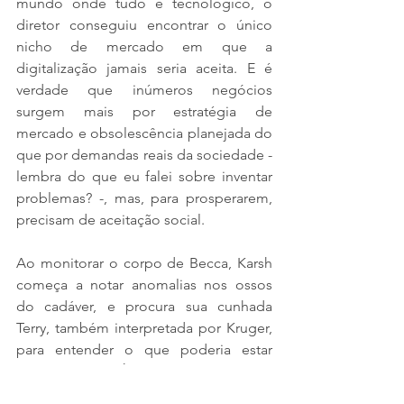
mundo onde tudo é tecnológico, o 
diretor conseguiu encontrar o único 
nicho de mercado em que a 
digitalização jamais seria aceita. E é 
verdade que inúmeros negócios 
surgem mais por estratégia de 
mercado e obsolescência planejada do 
que por demandas reais da sociedade - 
lembra do que eu falei sobre inventar 
problemas? -, mas, para prosperarem, 
precisam de aceitação social.
Ao monitorar o corpo de Becca, Karsh 
começa a notar anomalias nos ossos 
do cadáver, e procura sua cunhada 
Terry, também interpretada por Kruger, 
para entender o que poderia estar 
acontecendo. É o início de uma 
aventura confusa, obsessiva, engraçada, 