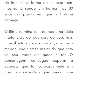
de infantil na forma de se expressar, 
mesmo já sendo um homem de 30 
anos no ponto em que a história 
começa. 
O filme termina sem termos uma ideia 
muito clara do que será de Joe, mas 
uma abertura para a mudança ou pelo 
menos uma clareza maior do que está 
ao seu redor ele passa a ter. O 
personagem consegue superar a 
etiqueta que foi colocada nele em 
meio ao escândalo que marcou sua 
vida, e adquire a oportunidade de se 
tornar algo novo. Os outros? Seguem 
atuando. O show tem que continuar.