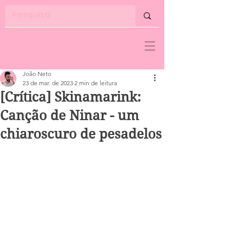
João Neto
23 de mar. de 2023
2 min de leitura
[Crítica] Skinamarink:
Canção de Ninar - um
chiaroscuro de pesadelos