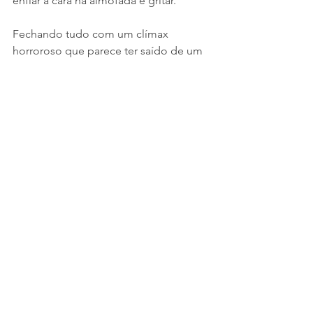
enfiar a cara na almofada e gritar.
Fechando tudo com um clímax 
horroroso que parece ter saído de um 
episódio perdido de Teen Wolf e 
ainda tentando arrancar algum traço de 
emoção com uma reviravolta (que já 
mencionei, ESTÁ no trailer), 
Nova 
Irmandade
 tenta ser uma nova voz pros 
desajustados, mas só serve pra mostrar 
como o original envelheceu como 
vinho. Esse aqui envelhece feito leite 
assim que os créditos sobem.