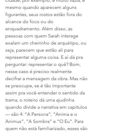
cidade, por exemplo, é muito vazia, e 
mesmo quando aparecem alguns 
figurantes, seus rostos estão fora do 
alcance do foco ou do 
enquadramento. Além disso, as 
pessoas com quem Sarah interage 
exalam um cheirinho de arquétipo, ou 
seja, parecem que estão ali para 
representar alguma coisa. E aí dá pra 
perguntar: representar o quê? Bom, 
nesse caso é preciso realmente 
decifrar a mensagem da obra. Mas não 
se preocupe, se é tão importante 
assim pra você entender o sentido da 
trama, o roteiro dá uma ajudinha 
quando divide a narrativa em capítulos 
— são 4: “A Persona”, “Anima e o 
Animus”, “A Sombra” e “O Eu”. Para 
quem não está familiarizado, esses são 