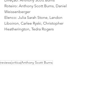
Direção: Anthony Scott Burns
Roteiro: Anthony Scott Burns, Daniel 
Weissenberger
Elenco: Julia Sarah Stone, Landon 
Liboiron, Carlee Ryski, Christopher 
Heatherington, Tedra Rogers
reviews
crítica
Anthony Scott Burns
Christopher Heatherington
Carlee Ryski
Tedra Rogers
Julia Sarah Stone
Landon Liboiron
Daniel Weissenberger
Carl Jung
Persona
Anima
Animus
meme
sonhos
pesadelos
Reviews