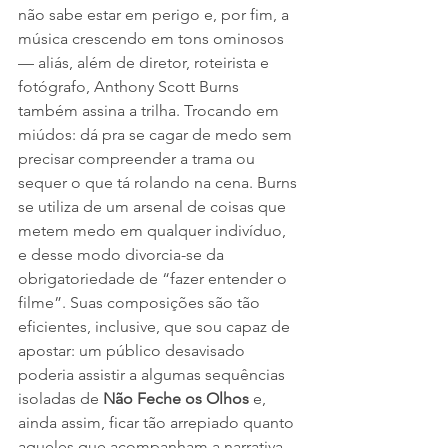
não sabe estar em perigo e, por fim, a 
música crescendo em tons ominosos 
— aliás, além de diretor, roteirista e 
fotógrafo, Anthony Scott Burns 
também assina a trilha. Trocando em 
miúdos: dá pra se cagar de medo sem 
precisar compreender a trama ou 
sequer o que tá rolando na cena. Burns 
se utiliza de um arsenal de coisas que 
metem medo em qualquer indivíduo, 
e desse modo divorcia-se da 
obrigatoriedade de “fazer entender o 
filme”. Suas composições são tão 
eficientes, inclusive, que sou capaz de 
apostar: um público desavisado 
poderia assistir a algumas sequências 
isoladas de 
Não Feche os Olhos
 e, 
ainda assim, ficar tão arrepiado quanto 
aqueles que acompanham a narrativa 