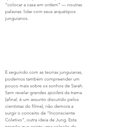
“colocar a casa em ordem” — noutras 
palavras: lidar com seus arquétipos 
junguianos.    
E seguindo com as teorias junguianas, 
podemos também compreender um 
pouco mais sobre os sonhos de Sarah. 
Sem revelar grandes 
spoilers
 da trama 
(afinal, é um assunto discutido pelos 
cientistas do filme), não demora a 
surgir o conceito de “Inconsciente 
Coletivo”, outra ideia de Jung. Esta 
propõe que existe uma coleção de 