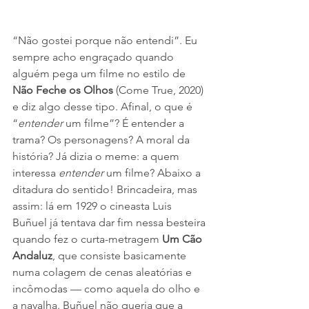
“Não gostei porque não entendi”. Eu 
sempre acho engraçado quando 
alguém pega um filme no estilo de 
Não Feche os Olhos
 (Come True, 2020) 
e diz algo desse tipo. Afinal, o que é 
“
entender 
um filme”? É entender a 
trama? Os personagens? A moral da 
história? Já dizia o meme: a quem 
interessa 
entender 
um filme? Abaixo a 
ditadura do sentido! Brincadeira, mas 
assim: lá em 1929 o cineasta Luis 
Buñuel já tentava dar fim nessa besteira 
quando fez o curta-metragem 
Um Cão 
Andaluz
, que consiste basicamente 
numa colagem de cenas aleatórias e 
incômodas — como aquela do olho e 
a navalha. Buñuel não queria que a 