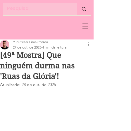
Yuri Cesar Lima Correa
27 de out. de 2025
4 min de leitura
[49ª Mostra] Que
ninguém durma nas
'Ruas da Glória'!
Atualizado:
28 de out. de 2025