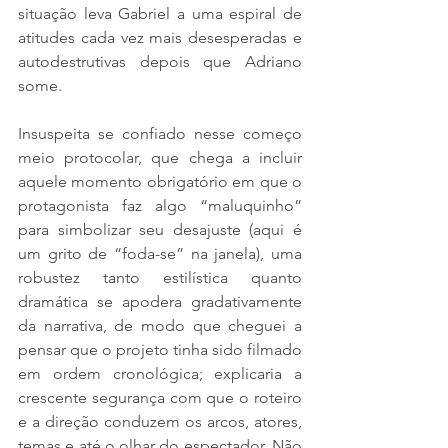
situação leva Gabriel a uma espiral de 
atitudes cada vez mais desesperadas e 
autodestrutivas depois que Adriano 
some.
Insuspeita se confiado nesse começo 
meio protocolar, que chega a incluir 
aquele momento obrigatório em que o 
protagonista faz algo “maluquinho” 
para simbolizar seu desajuste (aqui é 
um grito de “foda-se” na janela), uma 
robustez tanto estilística quanto 
dramática se apodera gradativamente 
da narrativa, de modo que cheguei a 
pensar que o projeto tinha sido filmado 
em ordem cronológica; explicaria a 
crescente segurança com que o roteiro 
e a direção conduzem os arcos, atores, 
temas e até o olhar do espectador. Não 