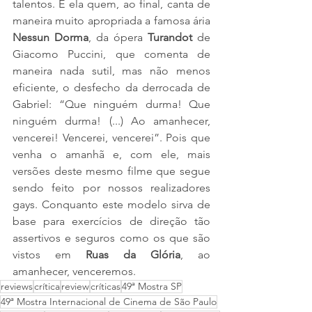
talentos. É ela quem, ao final, canta de 
maneira muito apropriada a famosa ária 
Nessun Dorma
, da ópera 
Turandot
 de 
Giacomo Puccini, que comenta de 
maneira nada sutil, mas não menos 
eficiente, o desfecho da derrocada de 
Gabriel: “Que ninguém durma! Que 
ninguém durma! (...) Ao amanhecer, 
vencerei! Vencerei, vencerei”. Pois que 
venha o amanhã e, com ele, mais 
versões deste mesmo filme que segue 
sendo feito por nossos realizadores 
gays. Conquanto este modelo sirva de 
base para exercícios de direção tão 
assertivos e seguros como os que são 
vistos em 
Ruas da Glória
, ao 
amanhecer, venceremos.
reviews
crítica
review
críticas
49ª Mostra SP
49ª Mostra Internacional de Cinema de São Paulo