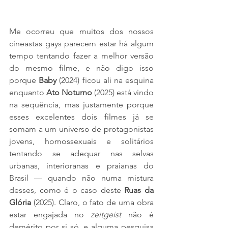
Me ocorreu que muitos dos nossos 
cineastas gays parecem estar há algum 
tempo tentando fazer a melhor versão 
do mesmo filme, e não digo isso 
porque 
Baby 
(2024) ficou ali na esquina 
enquanto 
Ato Noturno
 (2025) está vindo 
na sequência, mas justamente porque 
esses excelentes dois filmes já se 
somam a um universo de protagonistas 
jovens, homossexuais e solitários 
tentando se adequar nas selvas 
urbanas, interioranas e praianas do 
Brasil — quando não numa mistura 
desses, como é o caso deste 
Ruas da 
Glória
 (2025). Claro, o fato de uma obra 
estar engajada no 
zeitgeist 
não é 
demérito por si só, e alguma pesquisa 