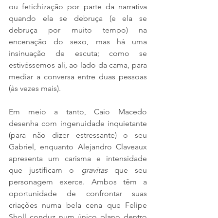
ou fetichização por parte da narrativa 
quando ela se debruça (e ela se 
debruça por muito tempo) na 
encenação do sexo, mas há uma 
insinuação de escuta; como se 
estivéssemos ali, ao lado da cama, para 
mediar a conversa entre duas pessoas 
(às vezes mais).
Em meio a tanto, Caio Macedo 
desenha com ingenuidade inquietante 
(para não dizer estressante) o seu 
Gabriel, enquanto Alejandro Claveaux 
apresenta um carisma e intensidade 
que justificam o 
gravitas
 que seu 
personagem exerce. Ambos têm a 
oportunidade de confrontar suas 
criações numa bela cena que Felipe 
Sholl conduz num único plano dentro 